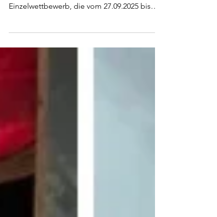
2025
Anbei findet ihr Informationen zu den
"Dortmunder Stadtmeisterschaften" im
Einzelwettbewerb, die vom 27.09.2025 bis
zum 04.10.2025 beim TC Eintracht Dortmund
stattfinden. Hierbei handelt es sich um ein
LK-Turnier für alle Kinder und Jugendlichen
der Altersklassen U8 bis U18. Nachfolgend
die wichtigsten Infos kurz zusammengefasst:
Termin 27.09. bis 04.10.2025 Ort Tennisanlage
TC Eintracht Dortmund Anmeldeschluss
Dienstag, 24.09.2024, 23:59 Uhr Startgebühr €
25,- zzgl. € 3,-..