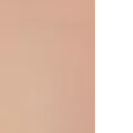
folgende Themen mit euch besprechen und
offene Fragen klären: Neuerungen in der
Saison 2026 Mögliche Mannschaften, Ligen
und Termine Ablauf eines Spieltags
Mannschaftsführer*innen und Aufgaben
Verschiedenes Erste Informationen und