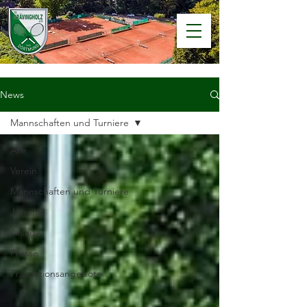
News
Mannschaften und Turniere
Alle
Verein
Mannschaften und Turniere
Jugend
Anlage
Presse
Präventionsangebote