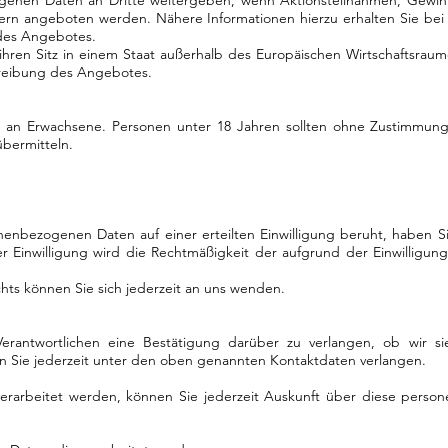
genen Daten an Dritte weitergeben, wenn Aktionsteilnahmen, Gewinns
ern angeboten werden. Nähere Informationen hierzu erhalten Sie b
des Angebotes.
 ihren Sitz in einem Staat außerhalb des Europäischen Wirtschaftsrau
hreibung des Angebotes.
ch an Erwachsene. Personen unter 18 Jahren sollten ohne Zustimmung
bermitteln.
enbezogenen Daten auf einer erteilten Einwilligung beruht, haben Sie
r Einwilligung wird die Rechtmäßigkeit der aufgrund der Einwilligung
ts können Sie sich jederzeit an uns wenden.
rantwortlichen eine Bestätigung darüber zu verlangen, ob wir s
en Sie jederzeit unter den oben genannten Kontaktdaten verlangen.
erarbeitet werden, können Sie jederzeit Auskunft über diese pers