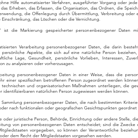
r ohne Hilfe automatisierter Verfahren, ausgeführter Vorgang oder j
das Erheben, das Erfassen, die Organisation, das Ordnen, die Speic
Verwendung, die Offenlegung durch Übermittlung, Verbreitung oder e
e Einschränkung, das Löschen oder die Vernichtung.
“ ist die Markierung gespeicherter personenbezogener Daten mit
omatisierten Verarbeitung personenbezogener Daten, die darin best
ersönliche Aspekte, die sich auf eine natürliche Person beziehen
aftliche Lage, Gesundheit, persönliche Vorlieben, Interessen, Zuverl
son zu analysieren oder vorherzusagen.
arbeitung personenbezogener Daten in einer Weise, dass die per
mehr einer spezifischen betroffenen Person zugeordnet werden können,
technischen und organisatorischen Maßnahmen unterliegen, die gew
der identifizierbaren natürlichen Person zugewiesen werden können.
rte Sammlung personenbezogener Daten, die nach bestimmten Kriteri
oder nach funktionalen oder geografischen Gesichtspunkten geordnet 
che oder juristische Person, Behörde, Einrichtung oder andere Stelle, 
eitung von personenbezogenen Daten entscheidet; sind die Zwecke u
itgliedstaaten vorgegeben, so können der Verantwortliche beziehun
der dem Recht der Mitgliedstaaten vorgesehen werden.