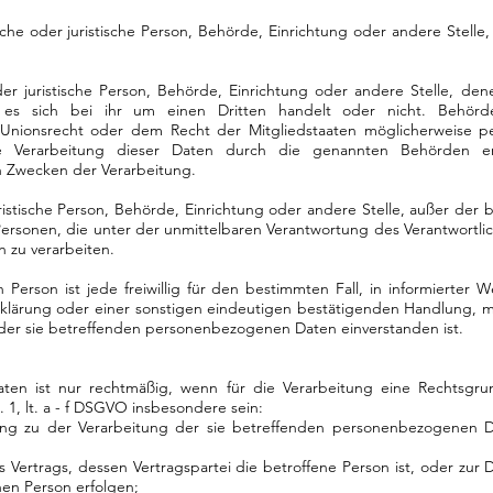
rliche oder juristische Person, Behörde, Einrichtung oder andere Stel
der juristische Person, Behörde, Einrichtung oder andere Stelle, 
es sich bei ihr um einen Dritten handelt oder nicht. Behör
Unionsrecht oder dem Recht der Mitgliedstaaten möglicherweise p
ie Verarbeitung dieser Daten durch die genannten Behörden e
 Zwecken der Verarbeitung.
juristische Person, Behörde, Einrichtung oder andere Stelle, außer der
ersonen, die unter der unmittelbaren Verantwortung des Verantwortlic
 zu verarbeiten.
n Person ist jede freiwillig für den bestimmten Fall, in informierte
klärung oder einer sonstigen eindeutigen bestätigenden Handlung, mi
g der sie betreffenden personenbezogenen Daten einverstanden ist.
en ist nur rechtmäßig, wenn für die Verarbeitung eine Rechtsgrun
 1, lt. a - f DSGVO insbesondere sein:
igung zu der Verarbeitung der sie betreffenden personenbezogenen
nes Vertrags, dessen Vertragspartei die betroffene Person ist, oder z
nen Person erfolgen;