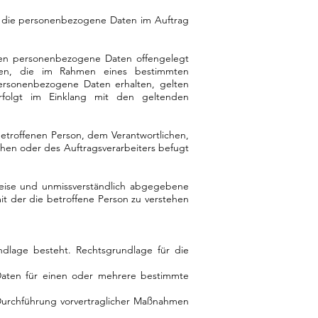
le, die personenbezogene Daten im Auftrag
denen personenbezogene Daten offengelegt
den, die im Rahmen eines bestimmten
ersonenbezogene Daten erhalten, gelten
rfolgt im Einklang mit den geltenden
 betroffenen Person, dem Verantwortlichen,
hen oder des Auftragsverarbeiters befugt
r Weise und unmissverständlich abgegebene
t der die betroffene Person zu verstehen
dlage besteht. Rechtsgrundlage für die
 Daten für einen oder mehrere bestimmte
ur Durchführung vorvertraglicher Maßnahmen