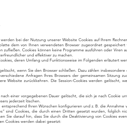
.
 werden bei der Nutzung unserer Website Cookies auf Ihrem Rechner 
stplatte dem von Ihnen verwendeten Browser zugeordnet gespeichert
en zufließen. Cookies können keine Programme ausführen oder Viren a
erfreundlicher und effektiver zu machen.
Cookies, deren Umfang und Funktionsweise im Folgenden erläutert we
gelöscht, wenn Sie den Browser schließen. Dazu zählen insbesondere 
h verschiedene Anfragen Ihres Browsers der gemeinsamen Sitzung zu
ere Website zurückkehren. Die Session-Cookies werden gelöscht, w
t nach einer vorgegebenen Dauer gelöscht, die sich je nach Cookie un
sers jederzeit löschen.
g entsprechend Ihren Wünschen konfigurieren und z. B. die Annahme v
s“ sind Cookies, die durch einen Dritten gesetzt wurden, folglich ni
en Sie darauf hin, dass Sie durch die Deaktivierung von Cookies event
len Cookies werden dabei gesetzt: