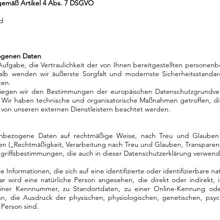
gemäß Artikel 4 Abs. 7 DSGVO
nd
zogenen Daten
 Aufgabe, die Vertraulichkeit der von Ihnen bereitgestellten persone
alb wenden wir äußerste Sorgfalt und modernste Sicherheitsstanda
ten.
erliegen wir den Bestimmungen der europäischen Datenschutzgrun
ir haben technische und organisatorische Maßnahmen getroffen, die s
 von unseren externen Dienstleistern beachtet werden.
enbezogene Daten auf rechtmäßige Weise, nach Treu und Glauben u
en („Rechtmäßigkeit, Verarbeitung nach Treu und Glauben, Transparenz
Begriffsbestimmungen, die auch in dieser Datenschutzerklärung verwen
Informationen, die sich auf eine identifizierte oder identifizierbare n
rbar wird eine natürliche Person angesehen, die direkt oder indirekt
ner Kennnummer, zu Standortdaten, zu einer Online-Kennung od
n, die Ausdruck der physischen, physiologischen, genetischen, psychi
 Person sind.