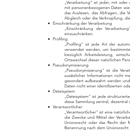
„Verarbeitung“ ist jeder, mit ode
mit personenbezogenen Daten wie 
das Auslesen, das Abfragen, die 
Abgleich oder die Verknüpfung, di
Einschränkung der Verarbeitung
„Einschränkung der Verarbeitung
einzuschränken.
Profiling
„Profiling“ ist jede Art der aut
verwendet werden, um bestimmte p
bezüglich Arbeitsleistung, wirtsch
Ortswechsel dieser natürlichen Per
Pseudonymisierung
„Pseudonymisierung“ ist die Ver
zusätzlicher Informationen nicht 
gesondert aufbewahrt werden und 
Daten nicht einer identifizierten o
Dateisystem
„Dateisystem“ ist jede strukturie
diese Sammlung zentral, dezentral 
Verantwortlicher
„Verantwortlicher“ ist eine natürli
die Zwecke und Mittel der Verarb
Unionsrecht oder das Recht der M
Benennung nach dem Unionsrecht o