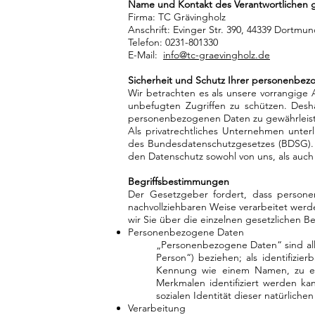
Name und Kontakt des Verantwortlichen 
Firma: TC Grävingholz
Anschrift: Evinger Str. 390, 44339 Dortmu
Telefon: 0231-801330
E-Mail:
info@tc-graevingholz.de
Sicherheit und Schutz Ihrer personenbe
Wir betrachten es als unsere vorrangige
unbefugten Zugriffen zu schützen. Desh
personenbezogenen Daten zu gewährleis
Als privatrechtliches Unternehmen unt
des Bundesdatenschutzgesetzes (BDSG). W
den Datenschutz sowohl von uns, als auch
Begriffsbestimmungen
Der Gesetzgeber fordert, dass person
nachvollziehbaren Weise verarbeitet werd
wir Sie über die einzelnen gesetzlichen 
Personenbezogene Daten
„Personenbezogene Daten“ sind alle 
Person“) beziehen; als identifizie
Kennung wie einem Namen, zu ei
Merkmalen identifiziert werden kan
sozialen Identität dieser natürlichen
Verarbeitung