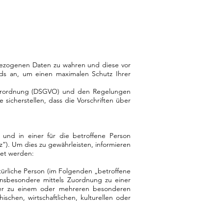
nbezogenen Daten zu wahren und diese vor
rds an, um einen maximalen Schutz Ihrer
dverordnung (DSGVO) und den Regelungen
icherstellen, dass die Vorschriften über
nd in einer für die betroffene Person
“). Um dies zu gewährleisten, informieren
det werden:
atürliche Person (im Folgenden „betroffene
, insbesondere mittels Zuordnung zu einer
er zu einem oder mehreren besonderen
schen, wirtschaftlichen, kulturellen oder