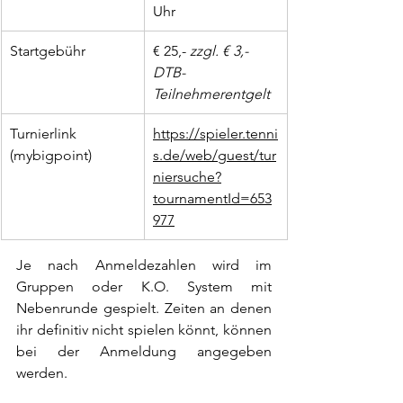
Uhr
Startgebühr
€ 25,- 
zzgl. € 3,- 
DTB-
Teilnehmerentgelt
Turnierlink 
https://spieler.tenni
(mybigpoint)
s.de/web/guest/tur
niersuche?
tournamentId=653
977
Je nach Anmeldezahlen wird im 
Gruppen oder K.O. System mit 
Nebenrunde gespielt. Zeiten an denen 
ihr definitiv nicht spielen könnt, können 
bei der Anmeldung angegeben 
werden.