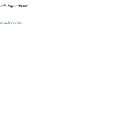
kraft Jugendhaus
roletz@bvb.de