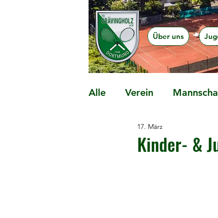
Über uns
Jug
Alle
Verein
Mannschaf
17. März
Präventionsangebote
Kinder- & J