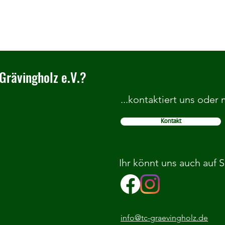
Grävingholz e.V.?
...kontaktiert uns oder
Kontakt
Theaterstück GLEICH ANDERS -
Selbs
Präventionsangebot Kinder &
Kinde
Jugendschutz
kriti
Ihr könnt uns auch auf 
info@tc-graevingholz.de