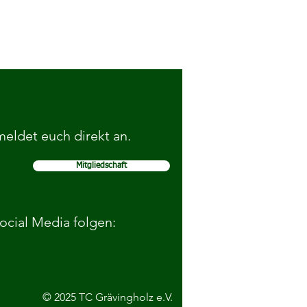
 meldet euch direkt an.
Mitgliedschaft
tbehauptungskurs bereitet
r und Jugendliche auf
sche Situationen vor
Social Media folgen:
© 2025 TC Grävingholz e.V.