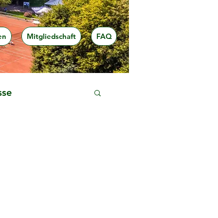
en
Mitgliedschaft
FAQ
sse