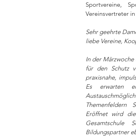
Sportvereine, Sp
Vereinsvertreter 
Sehr geehrte Dam
liebe Vereine, Ko
In der Märzwoche 
für den Schutz v
praxisnahe, impul
Es erwarten eu
Austauschmögli
Themenfeldern Se
Eröffnet wird d
Gesamtschule Sc
Bildungspartner eb