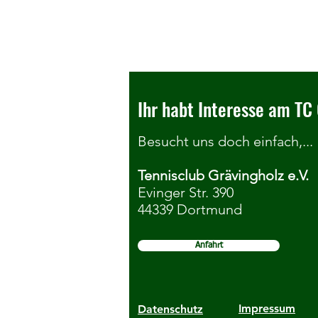
Ihr habt Interesse am TC 
Besucht uns doch einfach,...
Tennisclub Grävingholz e.V.
Gefährdung durch digitale Medien
Evinger Str. 390
44339 Dortmund
- Präventionsangebot Kinder- &
Jugendschutz
Anfahrt
Impressum
Datenschutz