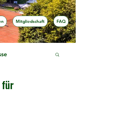
en
Mitgliedschaft
FAQ
sse
 für