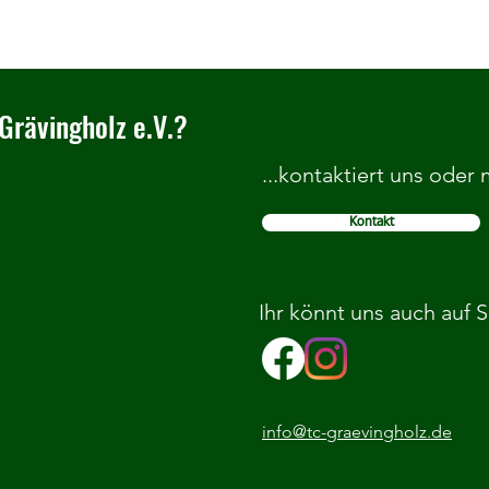
Grävingholz e.V.?
...kontaktiert uns oder
Kontakt
Adcourt SOMMERCAMP 2026 beim
Einla
TC Grävingholz
am 8.
Ihr könnt uns auch auf 
info@tc-graevingholz.de