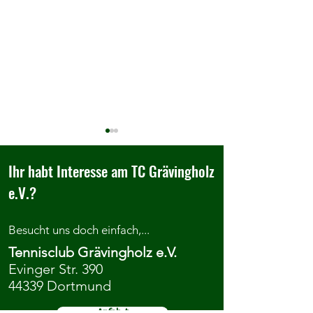
Ihr habt Interesse am TC Grävingholz
e.V.?
Besucht uns doch einfach,...
Wir sind Teil der
Ruhr Nachrichten 
Tennisclub Grävingholz e.V.
Titelgeschichte von "Wir im
2022
Evinger Str. 390
Sport", dem Magazin des LSB
44339 Dortmund
NRW