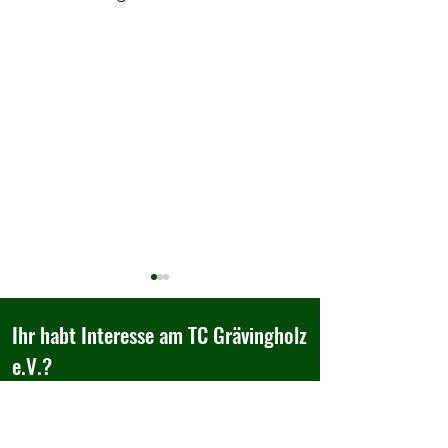
Ihr habt Interesse am TC Grävingholz
e.V.?
Besucht uns doch einfach,...
Wir sind Teil der
Ruhr Nachrichten 