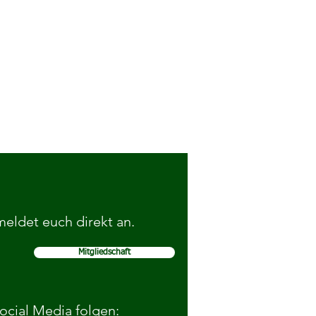
 meldet euch direkt an.
Mitgliedschaft
elohnen gute Sportnoten von
schülerinnen
Social Media folgen: