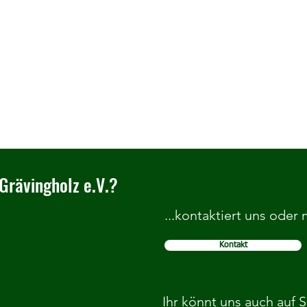
Grävingholz e.V.?
...kontaktiert uns oder
Kontakt
Herzlich Willkommen im TC
Wir b
Grävingholz
Grund
Ihr könnt uns auch auf 