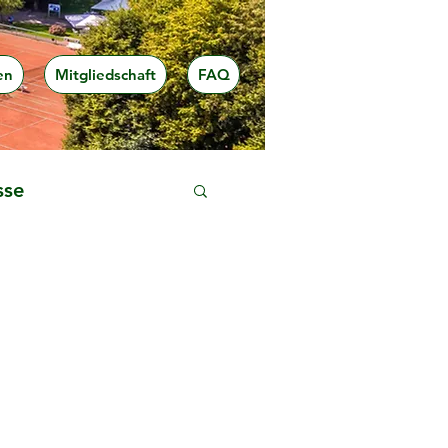
en
Mitgliedschaft
FAQ
sse