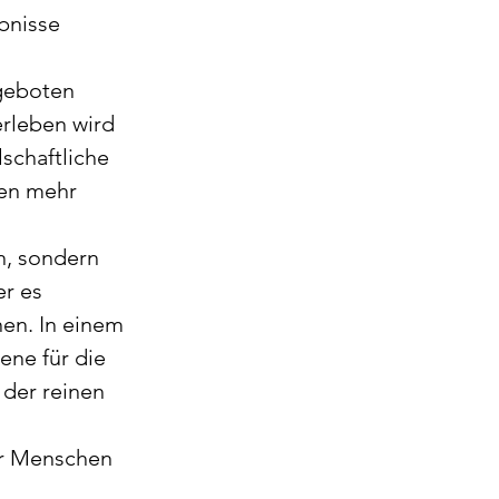
bnisse 
geboten 
rleben wird 
schaftliche 
en mehr 
, sondern 
r es 
en. In einem 
ne für die 
der reinen 
wir Menschen 