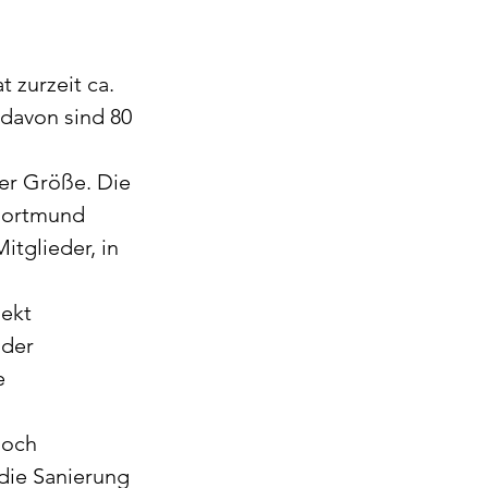
 zurzeit ca. 
davon sind 80 
ser Größe. Die 
 Dortmund 
tglieder, in 
ekt  
der 
 
noch 
 die Sanierung 