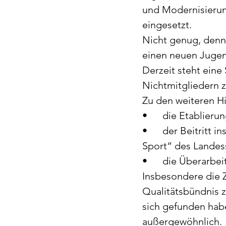
und Modernisierun
eingesetzt. 
Nicht genug, denn 
einen neuen Juge
Derzeit steht eine 
Nichtmitgliedern z
Zu den weiteren Hi
•	die Etablie
•	der Beitritt ins Qualitätsbündnis „Prävention gegen sexualisierte Gewalt im 
Sport“ des Lande
•	die Überarb
Insbesondere die Zi
Qualitätsbündnis 
sich gefunden hab
außergewöhnlich. 