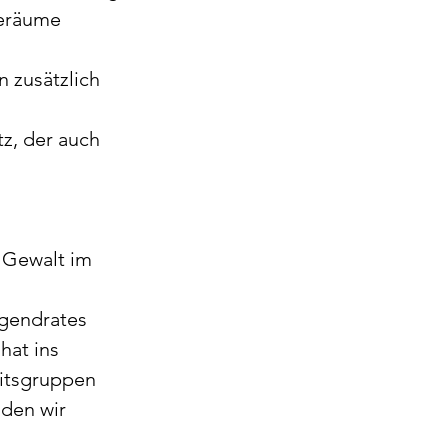
eräume 
 zusätzlich 
tz, der auch 
ugendrates
hat ins 
itsgruppen 
den wir 