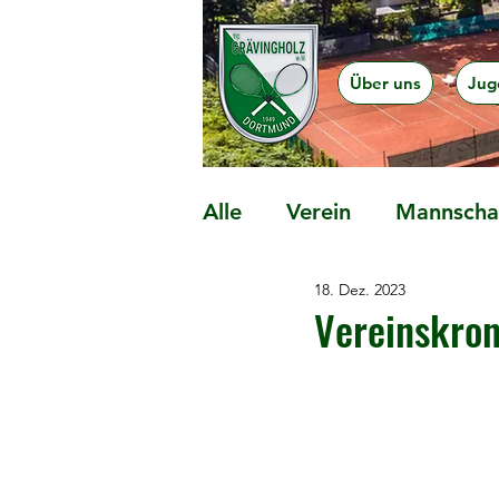
Über uns
Jug
Alle
Verein
Mannschaf
18. Dez. 2023
Präventionsangebote
Vereinskro