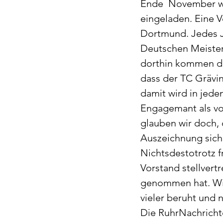
Ende  November wu
eingeladen. Eine 
Dortmund. Jedes J
Deutschen Meister 
dorthin kommen du
dass der TC Grävi
damit wird in jed
Engagemant als vor
glauben wir doch, 
Auszeichnung siche
Nichtsdestotrotz f
Vorstand stellvert
genommen hat. Wir
vieler beruht und 
Die RuhrNachricht