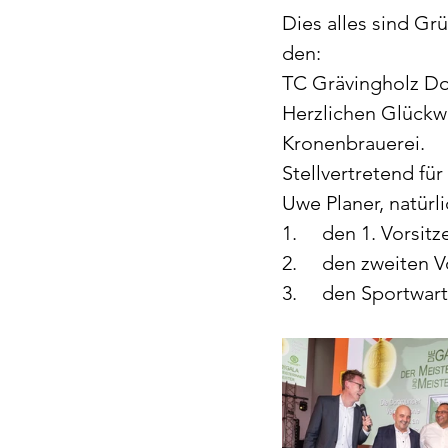
Dies alles sind Gr
den:
TC Grävingholz D
Herzlichen Glück
Kronenbrauerei. 
Stellvertretend für
Uwe Planer, natürl
1.	den 1. Vorsi
2.	den zweiten
3.	den Sportwa