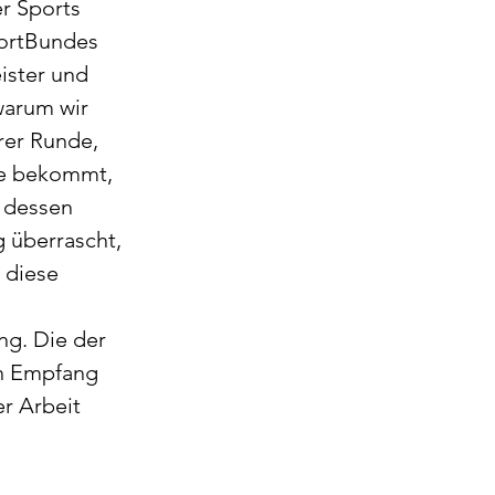
r Sports 
ortBundes 
ster und 
warum wir 
er Runde, 
ne bekommt, 
 dessen 
 überrascht, 
 diese 
ng. Die der 
in Empfang 
r Arbeit 