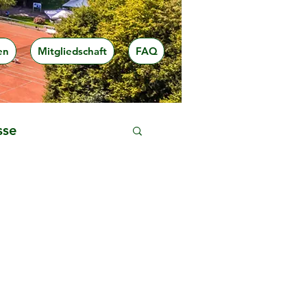
en
Mitgliedschaft
FAQ
sse