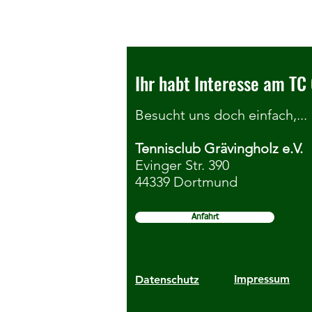
Ihr habt Interesse am TC 
Besucht uns doch einfach,...
Tennisclub Grävingholz e.V.
Infoveranstaltung
Evinger Str. 390
44339 Dortmund
Jugendmannschaftsspiele 2026
Anfahrt
Impressum
Datenschutz