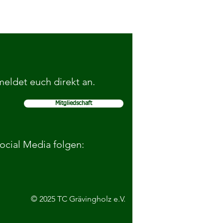
 meldet euch direkt an.
Mitgliedschaft
rfolgreich bei den
dkreismeisterschaften
Social Media folgen:
© 2025 TC Grävingholz e.V.