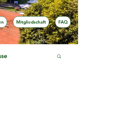
en
Mitgliedschaft
FAQ
sse