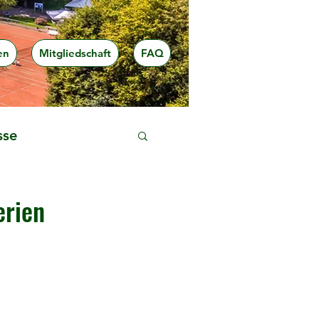
en
Mitgliedschaft
FAQ
sse
erien