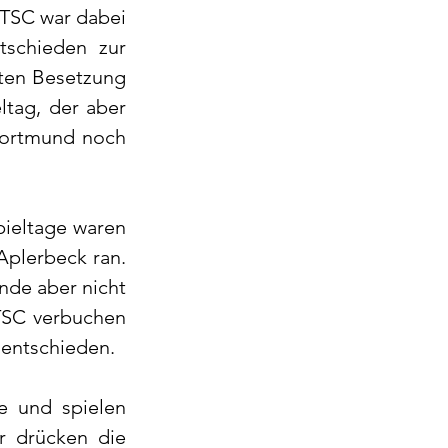
TSC war dabei 
schieden zur 
ten Besetzung 
tag, der aber 
Dortmund noch 
ieltage waren 
lerbeck ran. 
nde aber nicht 
TSC verbuchen 
entschieden. 
 und spielen 
 drücken die 