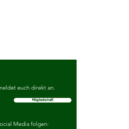
 meldet euch direkt an.
Mitgliedschaft
elohnen gute Sportnoten von
schülerinnen
Social Media folgen: