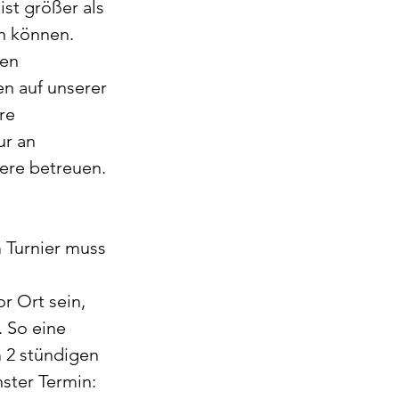
ist größer als 
n können. 
en 
n auf unserer 
re 
ur an 
iere betreuen. 
 Turnier muss 
r Ort sein, 
 So eine 
 2 stündigen 
ster Termin: 