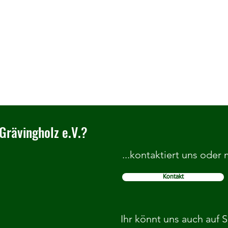
Grävingholz e.V.?
...kontaktiert uns oder
Kontakt
Herzlich Willkommen im TC
Wir b
Grävingholz
Grund
Ihr könnt uns auch auf 