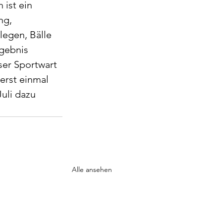
 ist ein 
ng, 
egen, Bälle 
rgebnis 
ser Sportwart 
erst einmal 
uli dazu 
Alle ansehen