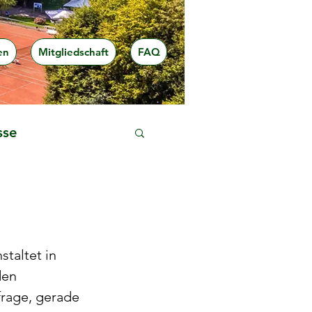
en
Mitgliedschaft
FAQ
sse
taltet in 
en 
frage, gerade 