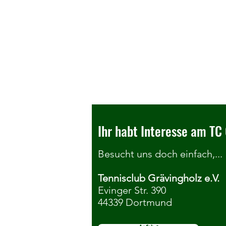
Ihr habt Interesse am TC 
Besucht uns doch einfach,...
Tennisclub Grävingholz e.V.
Seniorenkonkurrenzen der
Evinger Str. 390
44339 Dortmund
DortmundOpen ziehen zum TC
Grävingholz um