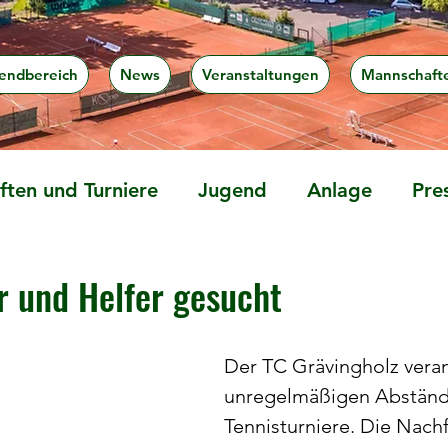
endbereich
News
Veranstaltungen
Mannschaft
ten und Turniere
Jugend
Anlage
Pre
er und Helfer gesucht
Der TC Grävingholz verans
unregelmäßigen Abständ
Tennisturniere. Die Nach