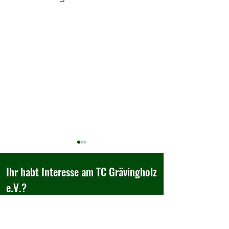
Ihr habt Interesse am TC Grävingholz
e.V.?
Besucht uns doch einfach,...
Herzlich Willkommen im TC
Wir belohnen gute