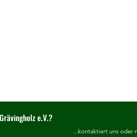
Grävingholz e.V.?
...kontaktiert uns oder