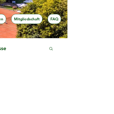
en
Mitgliedschaft
FAQ
sse