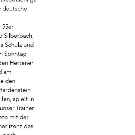
e deutsche 
 55er 
 Silberbach, 
s Schulz und 
en Sonntag 
den Hertener 
d am 
 den 
ardenstein 
en, spielt in 
unser Trainer 
to mit der 
erlizenz des 