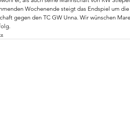
sowohl er, als auch seine Mannschaft von RW Stiepel
mmenden Wochenende steigt das Endspiel um die
chaft gegen den TC GW Unna. Wir wünschen Marek
olg. 
re