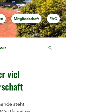
en
Mitgliedschaft
FAQ
sse
r viel
rschaft
nde steht 
 Westfalenliga 