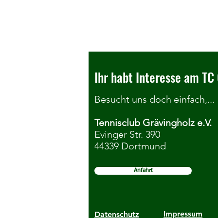
Ihr habt Interesse am TC 
Besucht uns doch einfach,...
Tennisclub Grävingholz e.V.
Infoveranstaltung
Evinger Str. 390
44339 Dortmund
Jugendmannschaftsspiele 2026
Anfahrt
Impressum
Datenschutz