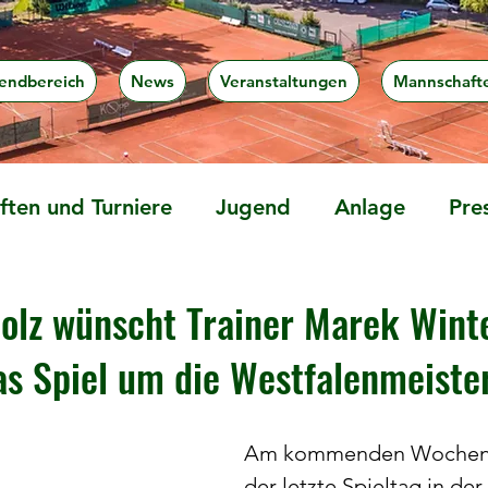
endbereich
News
Veranstaltungen
Mannschaft
ten und Turniere
Jugend
Anlage
Pre
olz wünscht Trainer Marek Winte
das Spiel um die Westfalenmeiste
Am kommenden Wochene
der letzte Spieltag in der