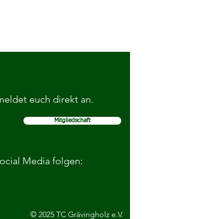
 meldet euch direkt an.
Mitgliedschaft
rfolgreich bei den
dkreismeisterschaften
Social Media folgen:
© 2025 TC Grävingholz e.V.