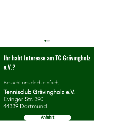
Ihr habt Interesse am TC Grävingholz
e.V.?
Besucht uns doch einfach,...
Herzlich Willkommen im TC
Wir belohnen gute
Tennisclub Grävingholz e.V.
Grävingholz
von Grundschüleri
Evinger Str. 390
44339 Dortmund
Anfahrt