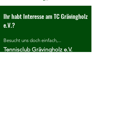
Ihr habt Interesse am TC Grävingholz
e.V.?
Besucht uns doch einfach,...
Herzlich Willkommen im TC
Wir belohnen gute
Tennisclub Grävingholz e.V.
Grävingholz
von Grundschüleri
Evinger Str. 390
44339 Dortmund
Anfahrt
...kontaktiert uns oder meldet euch
direkt an.
Kontakt