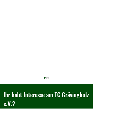
Ihr habt Interesse am TC Grävingholz
e.V.?
Besucht uns doch einfach,...
Einladung zum
TCG Ladies Night -
Tennisclub Grävingholz e.V.