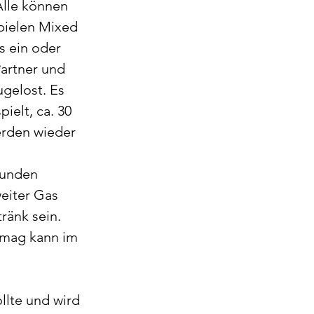
lle können 
pielen Mixed 
s ein oder 
artner und 
gelost. Es 
ielt, ca. 30 
rden wieder 
Runden 
eiter Gas 
ränk sein. 
 mag kann im 
llte und wird 