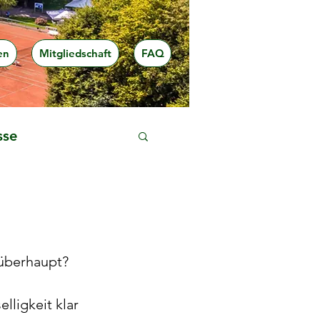
en
Mitgliedschaft
FAQ
sse
 überhaupt?
lligkeit klar 