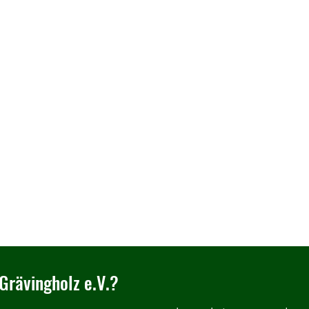
Grävingholz e.V.?