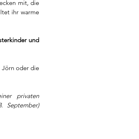
ecken mit, die 
ltet ihr warme 
terkinder und 
Jörn oder die 
ner privaten 
. September) 