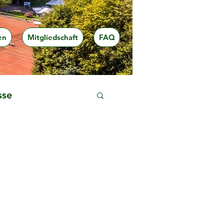
en
Mitgliedschaft
FAQ
sse