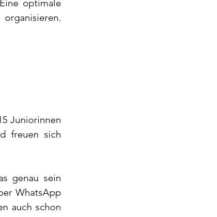
Eine optimale 
rganisieren. 
5 Juniorinnen 
d freuen sich 
as genau sein 
 per WhatsApp 
en auch schon 