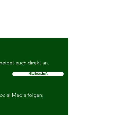
 meldet euch direkt an.
Mitgliedschaft
elohnen gute Sportnoten von
schülerinnen
Social Media folgen: