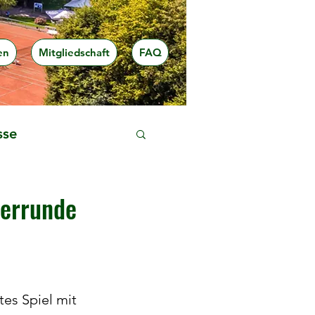
en
Mitgliedschaft
FAQ
sse
terrunde
tes Spiel mit 