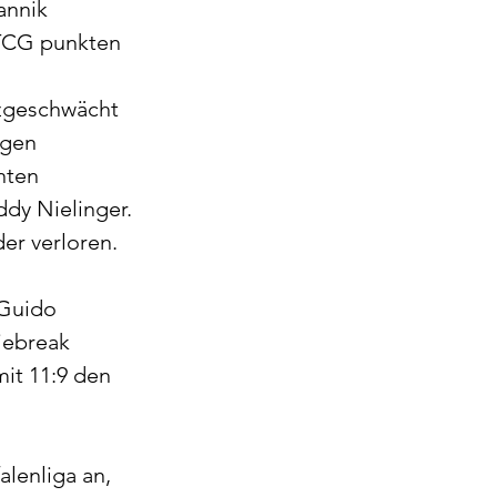
annik 
 TCG punkten
tzgeschwächt 
egen 
nten 
dy Nielinger. 
er verloren.
Guido 
iebreak 
it 11:9 den 
lenliga an, 