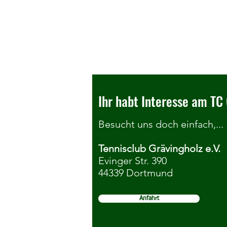
Ihr habt Interesse am TC 
Besucht uns doch einfach,...
Tennisclub Grävingholz e.V.
Seniorenkonkurrenzen der
Evinger Str. 390
44339 Dortmund
DortmundOpen ziehen zum TC
Grävingholz um
Anfahrt