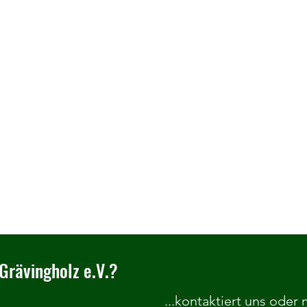
Grävingholz e.V.?
...kontaktiert uns oder