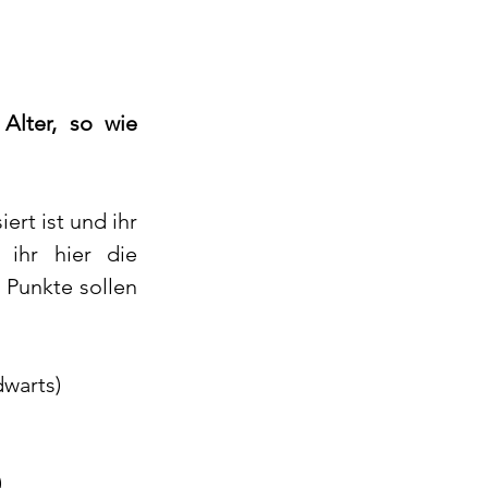
lter, so wie 
rt ist und ihr 
ihr hier die 
Punkte sollen 
warts)
)