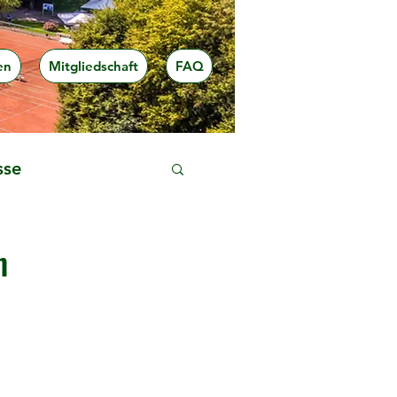
en
Mitgliedschaft
FAQ
sse
h