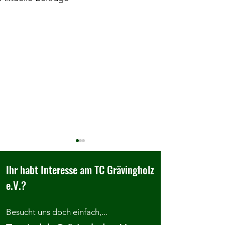
Ihr habt Interesse am TC Grävingholz
e.V.?
Besucht uns doch einfach,...
Adcourt SOMMERCAMP 2026
Einladung zum