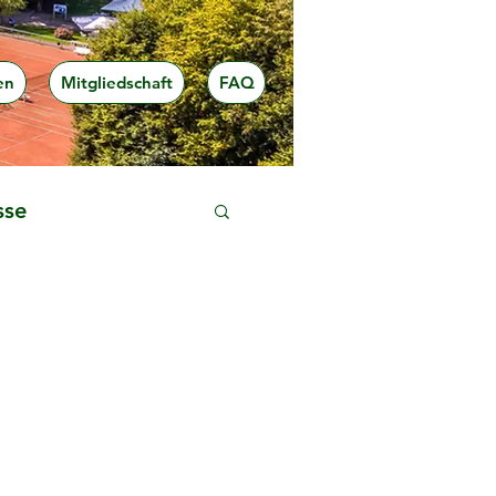
en
Mitgliedschaft
FAQ
sse