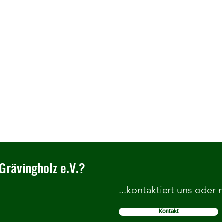
Grävingholz e.V.?
...kontaktiert uns oder
Kontakt