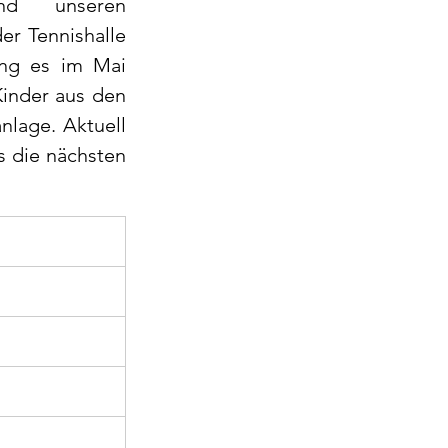
nd unseren 
er Tennishalle 
ng es im Mai 
inder aus den 
lage. Aktuell 
 die nächsten 