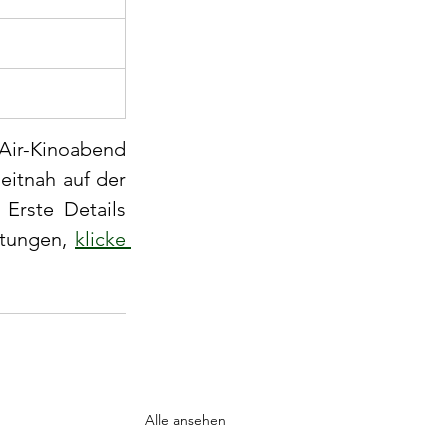
schutz		
Air-Kinoabend 
itnah auf der 
rste Details 
ltungen, 
klicke 
Alle ansehen