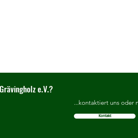
Grävingholz e.V.?
...kontaktiert uns oder
Kontakt
Herzlich Willkommen im TC
Wir b
Grävingholz
Grund