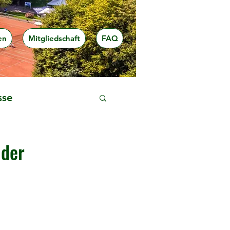
en
Mitgliedschaft
FAQ
sse
 der