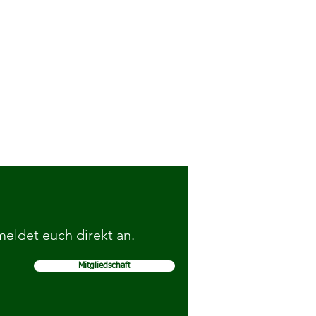
 meldet euch direkt an.
Mitgliedschaft
elohnen gute Sportnoten von
schülerinnen