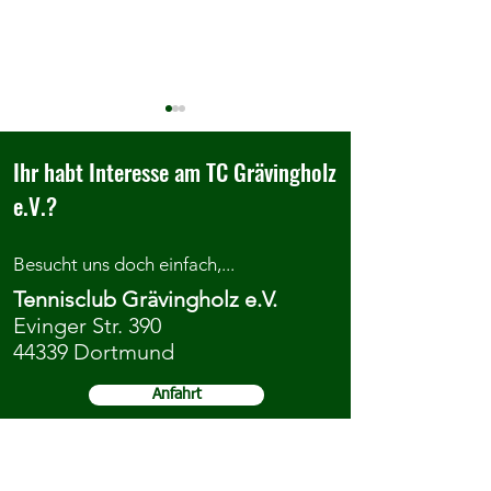
Ihr habt Interesse am TC Grävingholz
e.V.?
Besucht uns doch einfach,...
Adcourt SOMMERCAMP 2026
Einladung zum
Tennisclub Grävingholz e.V.
beim TC Grävingholz
Vereinsjugendtag a
Evinger Str. 390
2026
44339 Dortmund
Anfahrt
...kontaktiert uns oder meldet euch