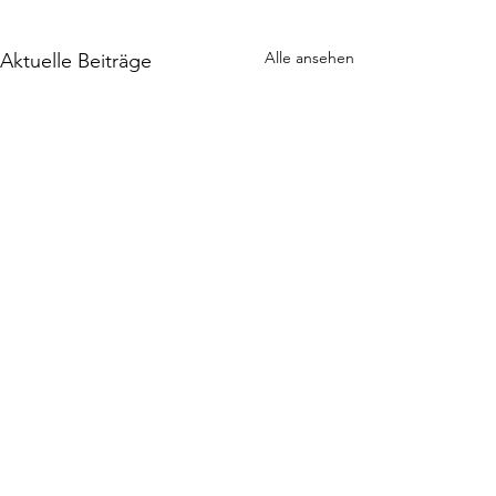
Alle ansehen
Aktuelle Beiträge
Ihr habt Interesse am TC Grävingholz
e.V.?