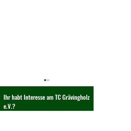
Ihr habt Interesse am TC Grävingholz
e.V.?
Besucht uns doch einfach,...
Adcourt SOMMERCAMP 2026
Einladung zum