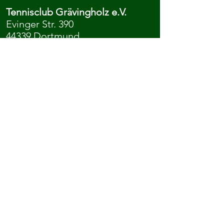
Tennisclub Grävingholz e.V.
Evinger Str. 390
44339 Dortmund
Anfahrt
...kontaktiert uns oder meldet euch
direkt an.
Kontakt
Mitgliedschaft
Ihr könnt uns auch auf Social Media
folgen: