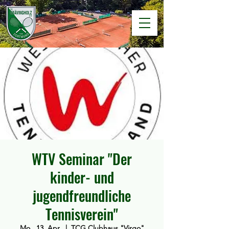
WTV Seminar "Der
kinder- und
jugendfreundliche
Tennisverein"
Mo., 13. Apr.
  |  
TCG Clubhaus "Virgo"