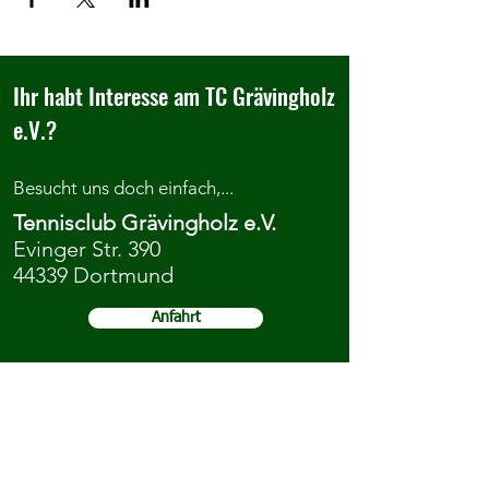
Ihr habt Interesse am TC Grävingholz
e.V.?
Besucht uns doch einfach,...
Tennisclub Grävingholz e.V.
Evinger Str. 390
44339 Dortmund
Anfahrt
...kontaktiert uns oder meldet euch
direkt an.
Kontakt