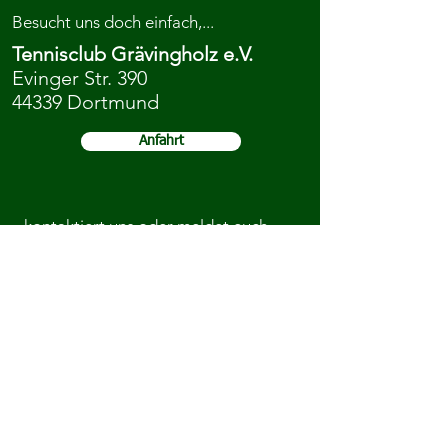
Besucht uns doch einfach,...
Tennisclub Grävingholz e.V.
Evinger Str. 390
44339 Dortmund
Anfahrt
...kontaktiert uns oder meldet euch
direkt an.
Kontakt
Mitgliedschaft
Ihr könnt uns auch auf Social Media
folgen: