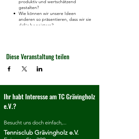
produktiv und wertschätzend
gestalten?
Wie können wir unsere Ideen
anderen so präsentieren, dass wir sie
dafür begeistern?
Wie können wir andere davon
überzeugen, unser Projekt zu
unterstützen?
...und ganz besonders geht es darum den
Diese Veranstaltung teilen
Spaß am Engagement im Ehrenamt und an
der Zusammenarbeit in unserem J-Team zu
fördern und an andere weiterzugeben.
Ihr habt Interesse am TC Grävingholz
e.V.?
Besucht uns doch einfach,...
Tennisclub Grävingholz e.V.