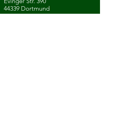
Evinger Str. 390
44339 Dortmund
Anfahrt
...kontaktiert uns oder meldet euch
direkt an.
Kontakt
Mitgliedschaft
Ihr könnt uns auch auf Social Media
folgen: