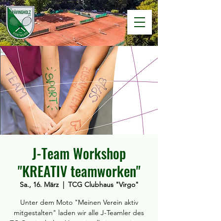
J-Team Workshop
"KREATIV teamworken"
Sa., 16. März
  |  
TCG Clubhaus "Virgo"
Unter dem Moto "Meinen Verein aktiv
mitgestalten" laden wir alle J-Teamler des