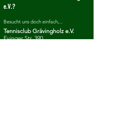
e.V.?
Besucht uns doch einfach,...
Tennisclub Grävingholz e.V.
Evinger Str. 390
44339 Dortmund
Anfahrt
...kontaktiert uns oder meldet euch
direkt an.
Kontakt
Mitgliedschaft