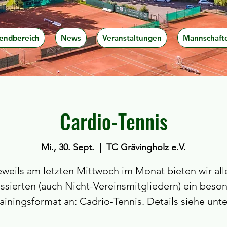
endbereich
News
Veranstaltungen
Mannschaft
Cardio-Tennis
Mi., 30. Sept.
  |  
TC Grävingholz e.V.
eweils am letzten Mittwoch im Monat bieten wir all
essierten (auch Nicht-Vereinsmitgliedern) ein beso
rainingsformat an: Cadrio-Tennis. Details siehe unte