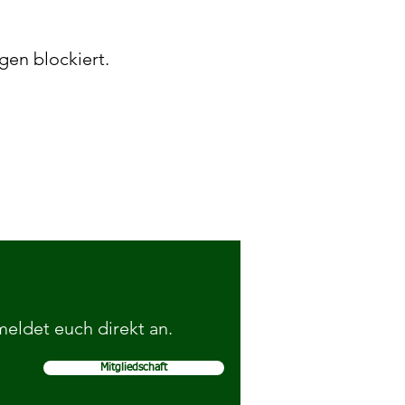
gen blockiert.
 meldet euch direkt an.
Mitgliedschaft