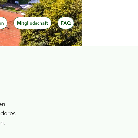
en
Mitgliedschaft
FAQ
en
nderes
n.