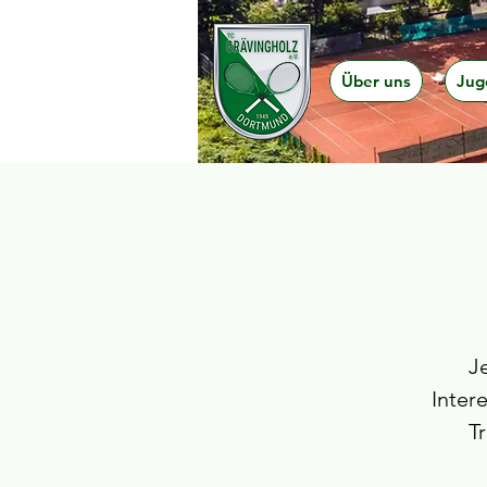
Über uns
Jug
J
Inter
T