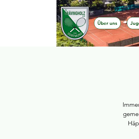
Über uns
Jug
Immer
gemei
Häp