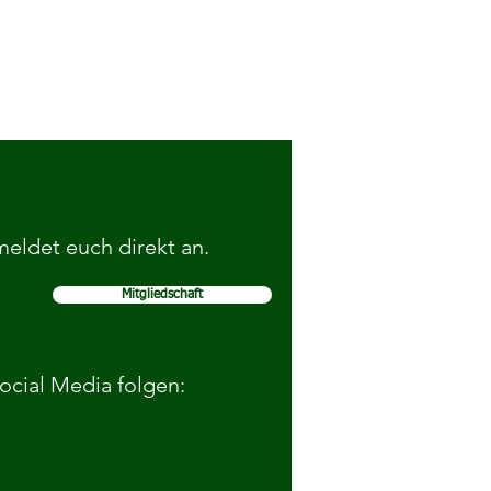
 meldet euch direkt an.
Mitgliedschaft
Social Media folgen: