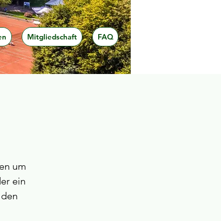
en
Mitgliedschaft
FAQ
fen um
er ein
 den