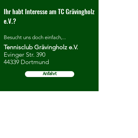
Ihr habt Interesse am TC Grävingholz
e.V.?
Besucht uns doch einfach,...
Tennisclub Grävingholz e.V.
Evinger Str. 390
44339 Dortmund
Anfahrt
...kontaktiert uns oder meldet euch
direkt an.
Kontakt
Mitgliedschaft