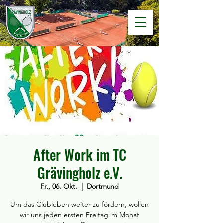
After Work im TC
Grävingholz e.V.
Fr., 06. Okt.
  |  
Dortmund
Um das Clubleben weiter zu fördern, wollen
wir uns jeden ersten Freitag im Monat