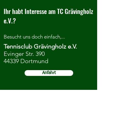
Ihr habt Interesse am TC Grävingholz
e.V.?
Besucht uns doch einfach,...
Tennisclub Grävingholz e.V.
Evinger Str. 390
44339 Dortmund
Anfahrt
...kontaktiert uns oder meldet euch
direkt an.
Kontakt
Mitgliedschaft