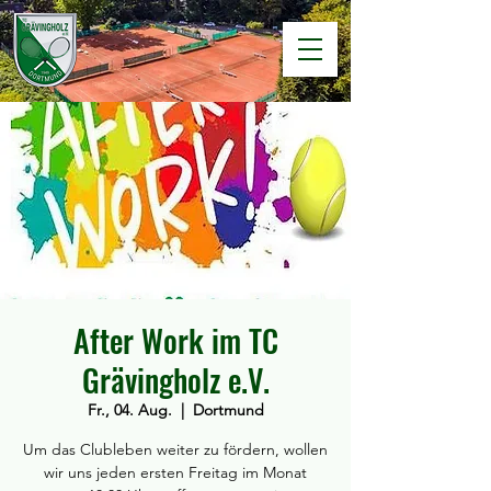
After Work im TC
Grävingholz e.V.
Fr., 04. Aug.
  |  
Dortmund
Um das Clubleben weiter zu fördern, wollen
wir uns jeden ersten Freitag im Monat