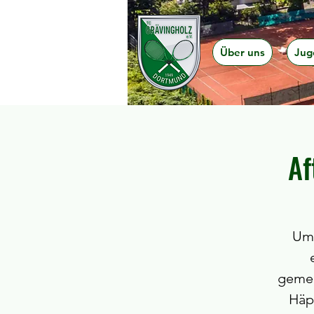
Über uns
Jug
Af
Um 
gemei
Häp