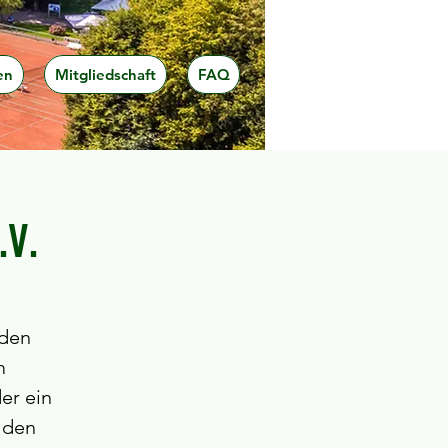
en
Mitgliedschaft
FAQ
.V.
eden
m
er ein
 den