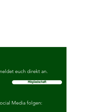
 meldet euch direkt an.
Mitgliedschaft
Social Media folgen: