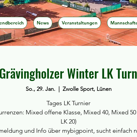
endbereich
News
Veranstaltungen
Mannschaft
 Grävingholzer Winter LK Turn
So., 29. Jan.
  |  
Zwolle Sport, Lünen
Tages LK Turnier
rrenzen: Mixed offene Klasse, Mixed 40, Mixed 50
LK 20)
eldung und Info über mybigpoint, sucht einfach 