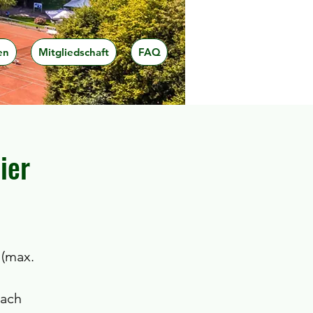
en
Mitgliedschaft
FAQ
ier
 (max.
nach