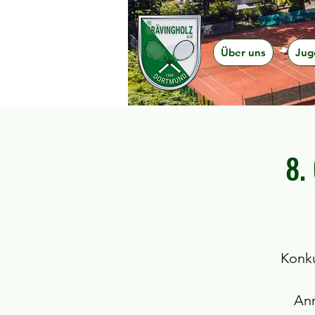
Über uns
Jug
8.
Konku
Anm