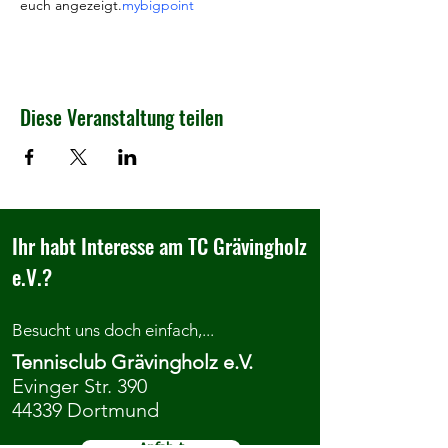
euch angezeigt.
mybigpoint
Diese Veranstaltung teilen
Ihr habt Interesse am TC Grävingholz
e.V.?
Besucht uns doch einfach,...
Tennisclub Grävingholz e.V.
Evinger Str. 390
44339 Dortmund