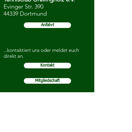
Evinger Str. 390
44339 Dortmund
Anfahrt
...kontaktiert uns oder meldet euch
direkt an.
Kontakt
Mitgliedschaft
Ihr könnt uns auch auf Social Media
folgen: