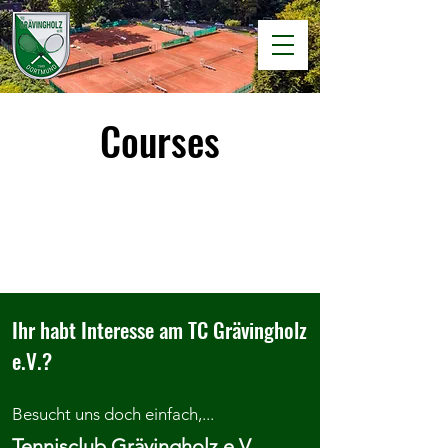
Courses
Ihr habt Interesse am TC Grävingholz
e.V.?
Besucht uns doch einfach,...
Tennisclub Grävingholz e.V.