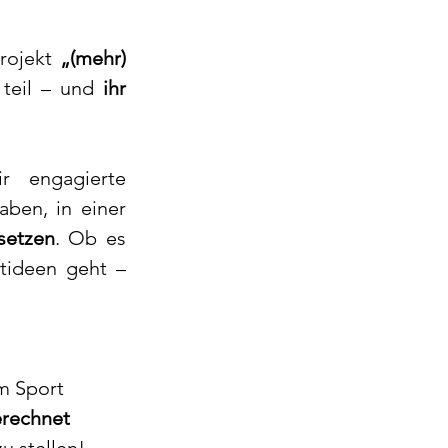
rojekt 
„(mehr) 
teil – und 
ihr 
 engagierte 
ben, in einer 
setzen
. Ob es 
tideen geht – 
im Sport
erechnet
u stellen!