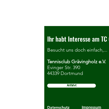
Ihr habt Interesse am TC 
Besucht uns doch einfach,...
Tennisclub Grävingholz e.V.
Seniorenkonkurrenzen der
Evinger Str. 390
44339 Dortmund
DortmundOpen ziehen zum TC
Grävingholz um
Anfahrt
Impressum
Datenschutz