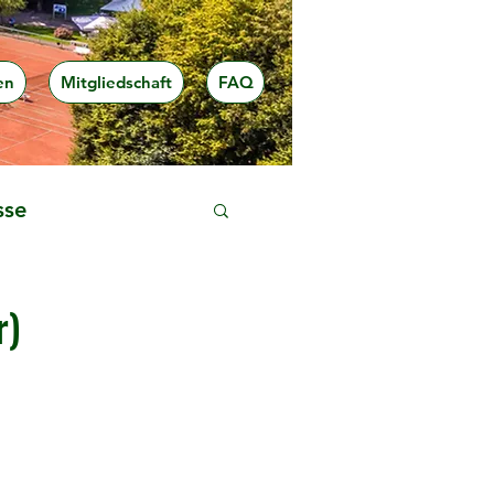
en
Mitgliedschaft
FAQ
sse
r)