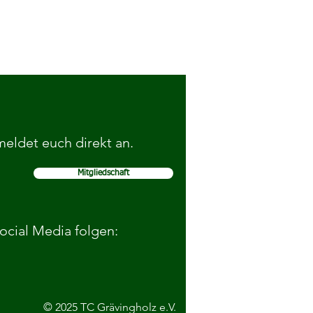
 meldet euch direkt an.
Mitgliedschaft
elohnen gute Sportnoten von
schülerinnen
Social Media folgen:
© 2025 TC Grävingholz e.V.