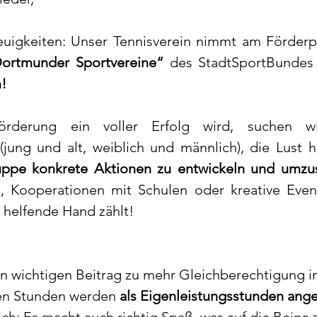
euigkeiten: Unser Tennisverein nimmt am Förderp
ortmunder Sportvereine“
 des StadtSportBundes 
!
rderung ein voller Erfolg wird, suchen wir
(jung und alt, weiblich und männlich), die Lust ha
uppe konkrete Aktionen zu entwickeln und umzu
, Kooperationen mit Schulen oder kreative Even
 helfende Hand zählt!
nen wichtigen Beitrag zu mehr Gleichberechtigung 
ten Stunden werden 
als Eigenleistungsstunden ang
ch: Es macht auch richtig Spaß, was auf die Beine z