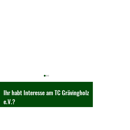
Ihr habt Interesse am TC Grävingholz
e.V.?
Besucht uns doch einfach,...
Herzlich Willkommen im TC
Wir belohnen gute
Tennisclub Grävingholz e.V.