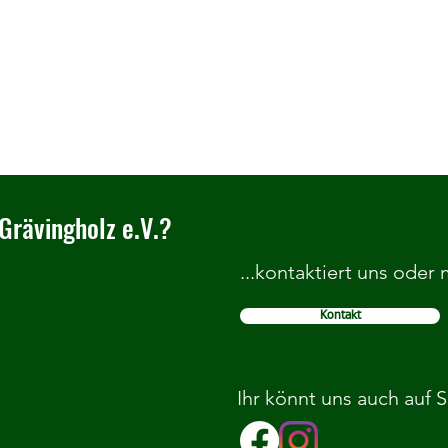
Grävingholz e.V.?
...kontaktiert uns oder
Kontakt
Einladung zum Vereinsjugendtag
TCG L
am 8. März 2026
empf
Ihr könnt uns auch auf 