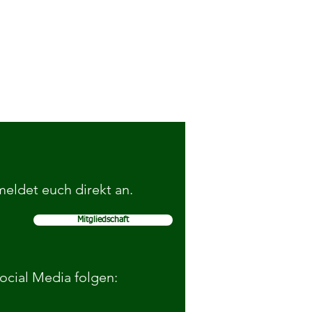
 meldet euch direkt an.
Mitgliedschaft
adies Night - Wiederauflage
ohlen
Social Media folgen: