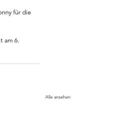
nny für die 
t am 6. 
Alle ansehen