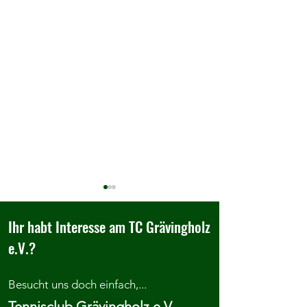
Ihr habt Interesse am TC Grävingholz
e.V.?
Besucht uns doch einfach,...
Adcourt SOMMERCAMP 2026
Einladung zum
Tennisclub Grävingholz e.V.