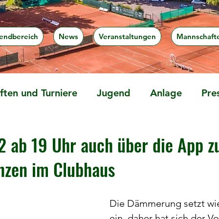
endbereich
News
Veranstaltungen
Mannschaft
ten und Turniere
Jugend
Anlage
Pre
 2 ab 19 Uhr auch über die App z
nzen im Clubhaus
Die Dämmerung setzt wie
ein, daher hat sich der V