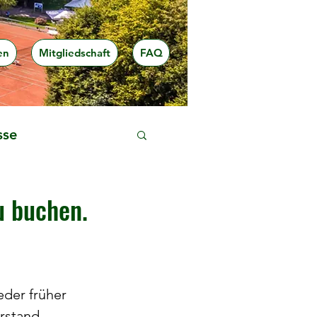
en
Mitgliedschaft
FAQ
sse
u buchen.
der früher 
orstand 