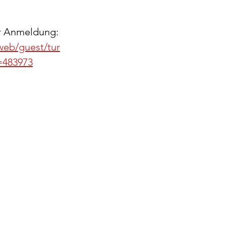
r Anmeldung: 
/web/guest/tur
=483973