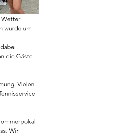
 Wetter 
en wurde um 
 dabei 
n die Gäste 
mmung. Vielen 
nnisservice 
 Sommerpokal 
ss. Wir 