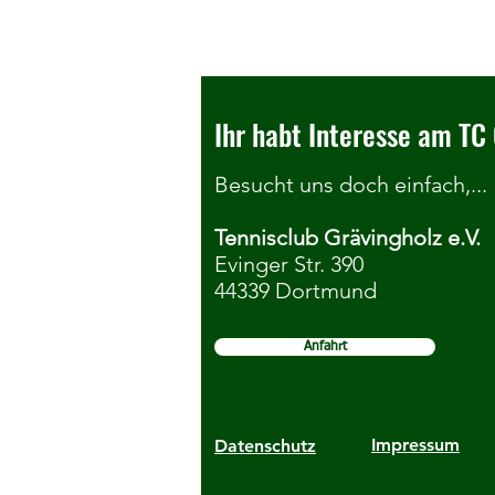
Ihr habt Interesse am TC 
Besucht uns doch einfach,...
Tennisclub Grävingholz e.V.
Seniorenkonkurrenzen der
Evinger Str. 390
44339 Dortmund
DortmundOpen ziehen zum TC
Grävingholz um
Anfahrt
Impressum
Datenschutz