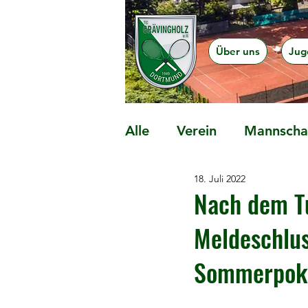
Über uns
Jug
Alle
Verein
Mannschaf
18. Juli 2022
Präventionsangebote
Nach dem Tu
Meldeschlu
Sommerpoka