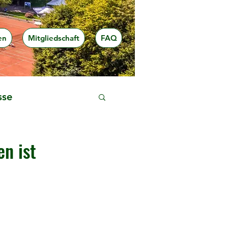
en
Mitgliedschaft
FAQ
sse
n ist