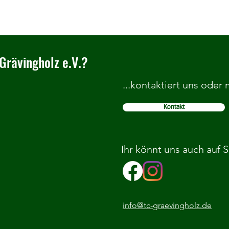
Grävingholz e.V.?
...kontaktiert uns oder
Kontakt
Herzlich Willkommen im TC
Wir b
Grävingholz
Grund
Ihr könnt uns auch auf 
info@tc-graevingholz.de