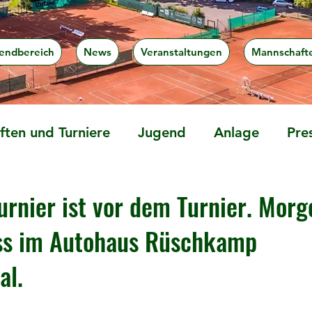
endbereich
News
Veranstaltungen
Mannschaft
ten und Turniere
Jugend
Anlage
Pre
rnier ist vor dem Turnier. Morge
ss im Autohaus Rüschkamp
l.