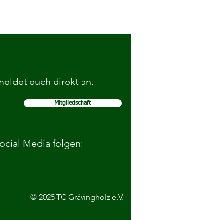
 meldet euch direkt an.
Mitgliedschaft
elohnen gute Sportnoten von
schülerinnen
Social Media folgen:
© 2025 TC Grävingholz e.V.