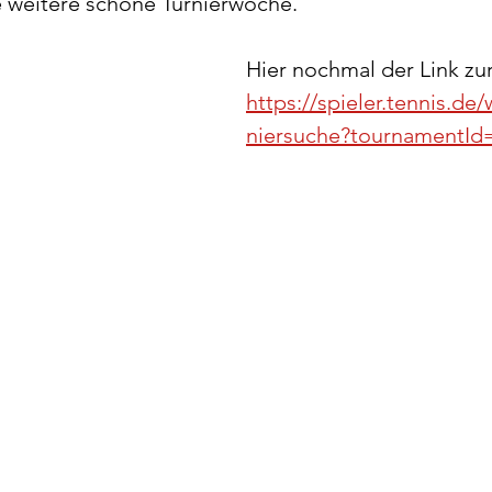
e weitere schöne Turnierwoche.
Hier nochmal der Link zu
https://spieler.tennis.de
niersuche?tournamentId