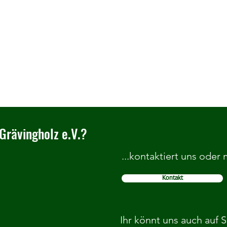
Grävingholz e.V.?
...kontaktiert uns oder
Kontakt
Adcourt SOMMERCAMP 2026 beim
Kinde
TC Grävingholz
Aktio
Ihr könnt uns auch auf 