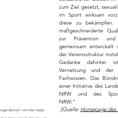
zum Ziel gesetzt, sexuali
im Sport wirksam vorz
diese zu bekämpfen. 
maßgeschneiderte Qualit
zur Prävention und I
gemeinsam entwickelt u
der Vereinsstruktur install
Gedanke dahinter is
Vernetzung und der T
Fachwissen. Das Bündnis
einer Initiative des Lan
NRW und des Sportmi
NRW." 
   [Quelle: 
Homepage des
endschutz" von links: Nadja                