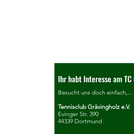
Ihr habt Interesse am TC 
Besucht uns doch einfach,...
Tennisclub Grävingholz e.V.
Wir belohnen gute Sportnoten von
Evinger Str. 390
44339 Dortmund
Grundschülerinnen