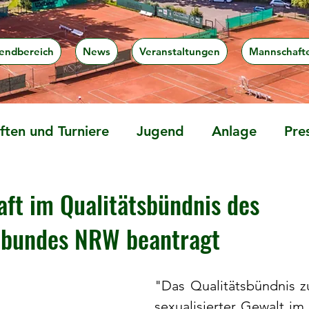
endbereich
News
Veranstaltungen
Mannschaft
ten und Turniere
Jugend
Anlage
Pre
aft im Qualitätsbündnis des
tbundes NRW beantragt
"Das Qualitätsbündnis z
sexualisierter Gewalt im 