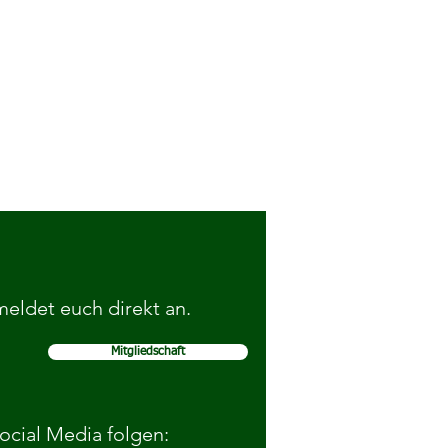
 meldet euch direkt an.
Mitgliedschaft
r- & Jugendschutz: BVB-
nstage
Social Media folgen: