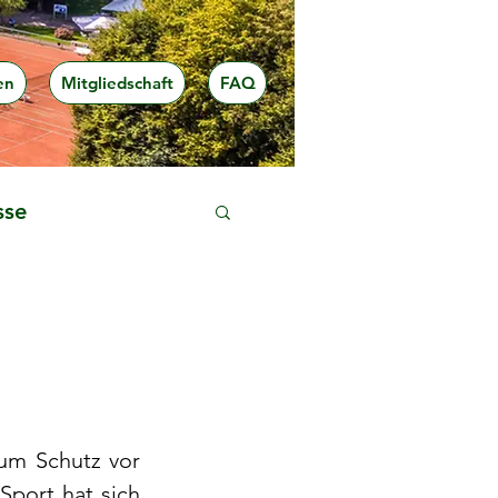
en
Mitgliedschaft
FAQ
sse
um Schutz vor 
Sport hat sich 