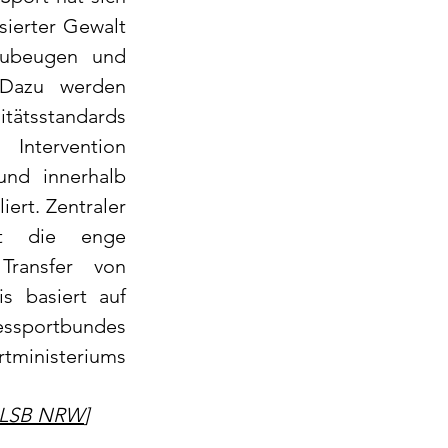
sierter Gewalt 
ubeugen und 
Dazu werden 
ätsstandards 
ntervention 
nd innerhalb 
iert. Zentraler 
t die enge 
ransfer von 
 basiert auf 
dessportbundes 
nisteriums 
 LSB NRW
]