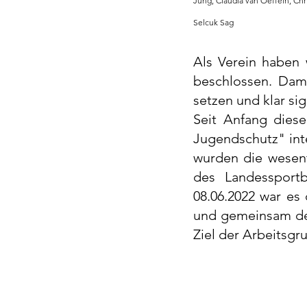
Jung, Claudia van Oeffeln, Chr
Selcuk Sag
Als Verein haben 
beschlossen. Dami
setzen und klar si
Seit Anfang diese
Jugendschutz" int
wurden die wesent
des Landessport
08.06.2022 war es
und gemeinsam den
Ziel der Arbeitsgru