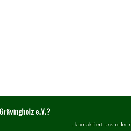
Grävingholz e.V.?
...kontaktiert uns oder