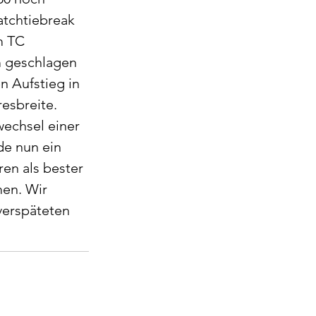
atchtiebreak 
m TC 
 geschlagen 
 Aufstieg in 
esbreite. 
echsel einer 
e nun ein 
ren als bester 
en. Wir 
verspäteten 