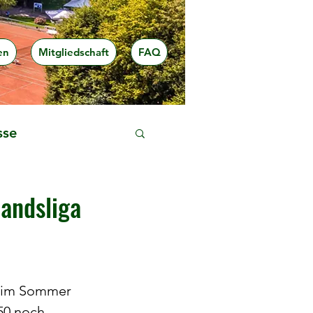
en
Mitgliedschaft
FAQ
sse
bandsliga
 im Sommer 
50 noch 