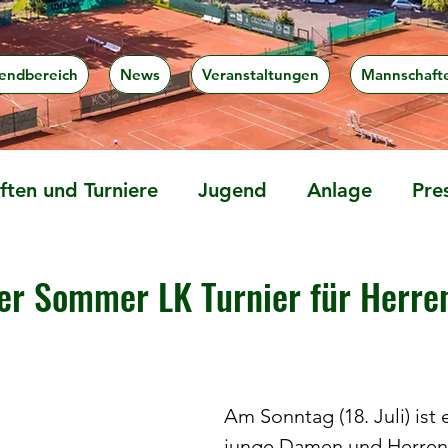
endbereich
News
Veranstaltungen
Mannschaft
ten und Turniere
Jugend
Anlage
Pre
er Sommer LK Turnier für Herre
Am Sonntag (18. Juli) ist 
junge Damen und Herren 