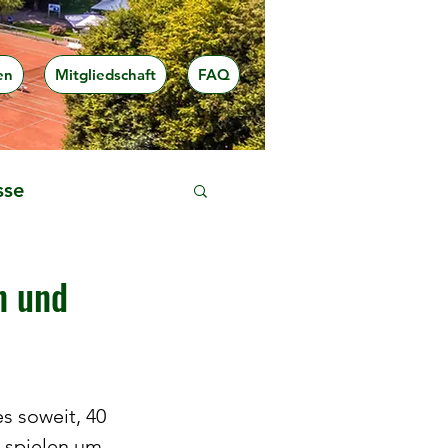
en
Mitgliedschaft
FAQ
sse
n und
es soweit, 40 
spielen um 