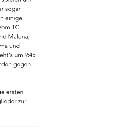
ar sogar 
n einige 
 Vom TC 
nd Malena, 
ma und 
eht's um 9:45 
erden gegen 
e ersten 
lieder zur 